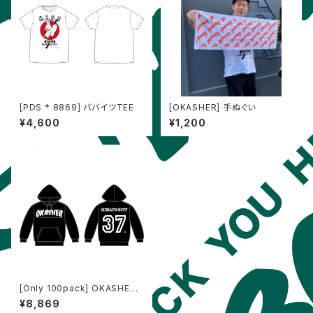
[PDS * 8869] ババイツTEE
[OKASHER] 手ぬぐい
¥4,600
¥1,200
[Only 100pack] OKASHER
Hoodie Set（b/white）
¥8,869